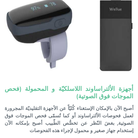
أجهزة الألتراساوند اللاسلكيّة و المحمولة (فحص
الموجات فوق الصوتية)
أصبح الآن بالإمكان الإستغناء كُليّاً عن الأجهزة التقليديّة المجرورة
لعمل فحوصات الألتراساوند أو كما تُسمّى فحص الموجات فوق
الصوتية, بغضَ النّظر عن تخصُّص الطّبيب أصبح بإمكانه الآن
إستخدام جهاز صغير و محمول لإجراء هذه الفحوصات