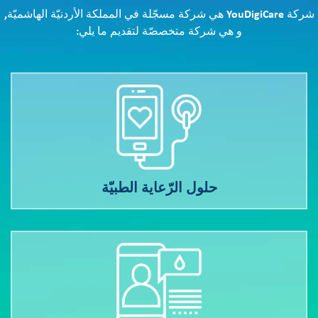
شركة YouDigiCare هي شركة مسجّلة في المملكة الأردنيّة الهاشميّة,
و هي شركة متخصصّة لتقديم ما يلي:
حلول الرّعاية الطبيّة