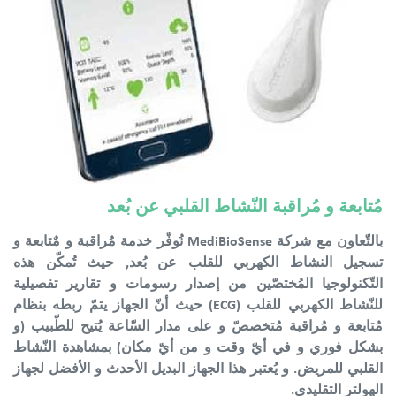
مُتابعة و مُراقبة النّشاط القلبي عن بُعد
بالتّعاون مع شركة MediBioSense نُوفّر خدمة مُراقبة و مٌتابعة و
تسجيل النشاط الكهربي للقلب عن بُعد, حيث تُمكّن هذه
التّكنولوجيا المُختصّين من إصدار رسومات و تقارير تفصيلية
للنّشاط الكهربي للقلب (ECG) حيث أنّ الجهاز يتمّ ربطه بنظام
مُتابعة و مُراقبة مُتخصصّ و على مدار السّاعة يُتيح للطّبيب (و
بشكل فوري و في أيّ وقت و من أيّ مكان) بمشاهدة النّشاط
القلبي للمريض. و يُعتبر هذا الجهاز البديل الأحدث و الأفضل لجهاز
الهولتر التقليدي.