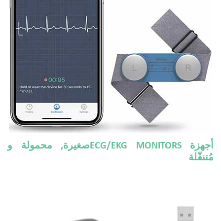
أجهزة ECG/EKG MONITORSصغيرة, محمولة و
مُتنقّلة