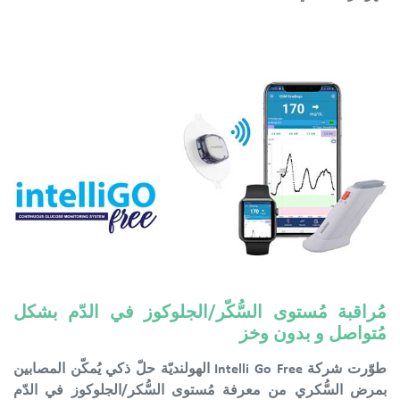
مُراقبة مُستوى السُّكّر/الجلوكوز في الدّم بشكل
مُتواصل و بدون وخز
طوّرت شركة Intelli Go Free الهولنديّة حلّ ذكي يُمكّن المصابين
بمرض السُّكري من معرفة مُستوى السُّكر/الجلوكوز في الدّم