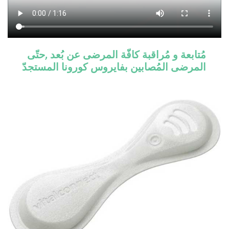
مُتابعة و مُراقبة كافّة المرضى عن بُعد ,حتّى
المرضى المُصابين بفايروس كورونا المستجدّ