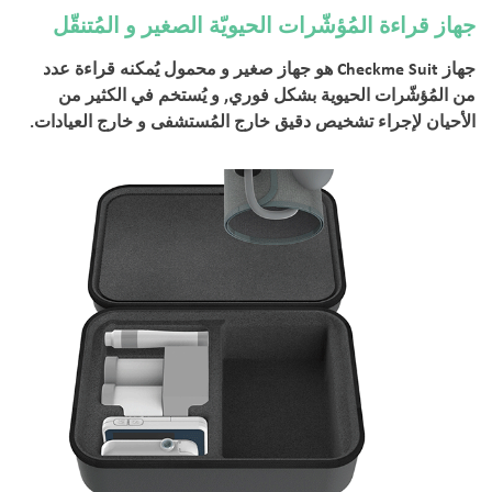
جهاز قراءة المُؤشّرات الحيويّة الصغير و المُتنقّل
جهاز Checkme Suit هو جهاز صغير و محمول يُمكنه قراءة عدد
من المُؤشّرات الحيوية بشكل فوري, و يُستخم في الكثير من
الأحيان لإجراء تشخيص دقيق خارج المُستشفى و خارج العيادات.