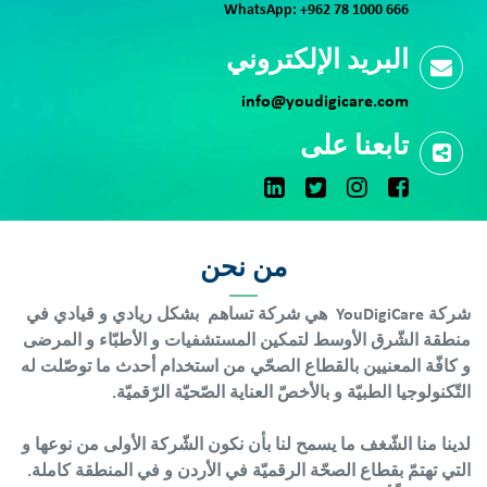
WhatsApp:
+962 78 1000 666
البريد الإلكتروني
info@youdigicare.com
تابعنا على
من نحن
شركة YouDigiCare هي شركة تساهم بشكل ريادي و قيادي في
منطقة الشّرق الأوسط لتمكين المستشفيات و الأطبّاء و المرضى
و كافّة المعنيين بالقطاع الصحّي من استخدام أحدث ما توصّلت له
التّكنولوجيا الطبيّة و بالأخصّ العناية الصّحيّة الرّقميّة.
لدينا منا الشّغف ما يسمح لنا بأن نكون الشّركة الأولى من نوعها و
التي تهتمّ بقطاع الصحّة الرقميّة في الأردن و في المنطقة كاملة.