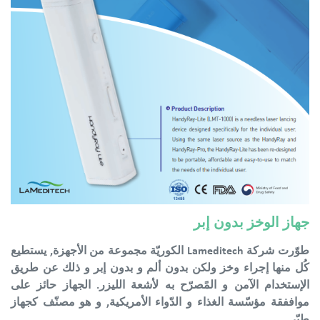
جهاز الوخز بدون إبر
طوّرت شركة Lameditech الكوريّة مجموعة من الأجهزة, يستطيع
كُل منها إجراء وخز ولكن بدون ألم و بدون إبر و ذلك عن طريق
الإستخدام الآمن و المًصرّح به لأشعة الليزر. الجهاز حائز على
مواففقة مؤسّسة الغذاء و الدّواء الأمريكية, و هو مصنّف كجهاز