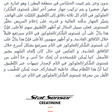
بدون وخز. يتم تثبيت الحسّاس في منطقة البطن ( وهو عبارة عن
جهاز صغير) و يتم تركيب جهاز صغير آخر لنقل مُستوى السُّكر/
الجلوكوز في الدّم كل ثلاثة دقائق إلى التّطبيق المُثبّت على الهاتف.
يتميّز الجهاز بدقّته العالية و قدرته على إعلام المريض بتغيُّر
المستوى, فعلى سبيل المثال لو أظهر التّطبيق سهم للأعلى, فإنّ
هذا يدُلّ على أن مُستوى السُّكر/الجلوكوز في الدّم سيرتفع قليلاً
خلال الدّقائق القادمة, و لو أظهر سهمين للأعلى فإنّ هذا يدُلّ على
أن مُستوى السُّكر/الجلوكوز في الدّم سيرتفع بشكل أسرع خلال
الدّقائق القادمة, و العكس في حال كان إتّجاه السّهم يشير
للأسفل. كما يُمكن للمُستخدم أن يُحدّد حدّ أدنى و حدّ أعلى من
مُستوى السُّكر/الجلوكوز في الدّم لإصدار تنبيهات عبر التّطبيق,
كما أنّ هذا النّظام يملك خاصّية المشاركة, حيث يُمكن للطّبيب و
الأهل من معرفة مُستوى السُّكر/الجلوكوز في الدّم عن بُعد.